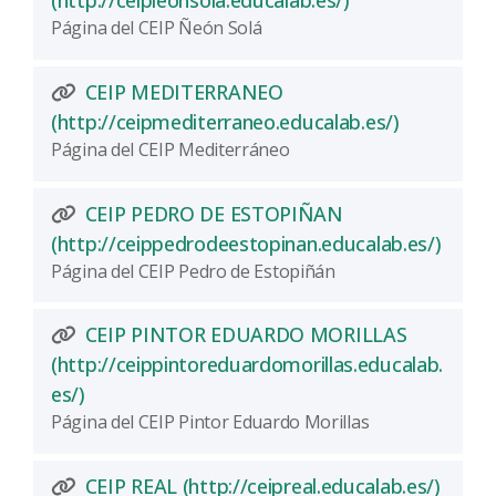
(http://ceipleonsola.educalab.es/)
Página del CEIP Ñeón Solá
CEIP MEDITERRANEO
(Abre una 
(http://ceipmediterraneo.educalab.es/)
Página del CEIP Mediterráneo
CEIP PEDRO DE ESTOPIÑAN
(Abre
(http://ceippedrodeestopinan.educalab.es/)
Página del CEIP Pedro de Estopiñán
CEIP PINTOR EDUARDO MORILLAS
(http://ceippintoreduardomorillas.educalab.
(Abre una nueva ventana)
es/)
Página del CEIP Pintor Eduardo Morillas
(Abre
CEIP REAL (http://ceipreal.educalab.es/)