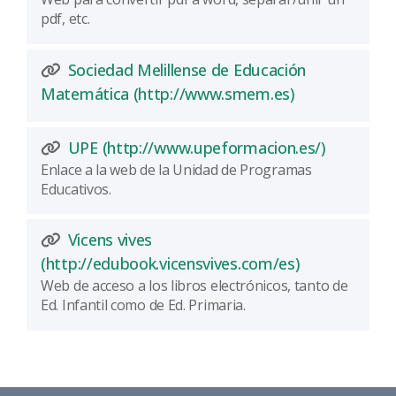
pdf, etc.
Sociedad Melillense de Educación
(Abre una nue
Matemática (http://www.smem.es)
(Abre una
UPE (http://www.upeformacion.es/)
Enlace a la web de la Unidad de Programas
Educativos.
Vicens vives
(Abre una nu
(http://edubook.vicensvives.com/es)
Web de acceso a los libros electrónicos, tanto de
Ed. Infantil como de Ed. Primaria.