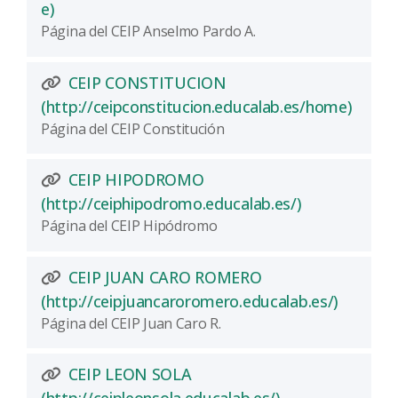
(Abre una nueva ventana)
e)
Página del CEIP Anselmo Pardo A.
CEIP CONSTITUCION
(Abre 
(http://ceipconstitucion.educalab.es/home)
Página del CEIP Constitución
CEIP HIPODROMO
(Abre una nu
(http://ceiphipodromo.educalab.es/)
Página del CEIP Hipódromo
CEIP JUAN CARO ROMERO
(Abre u
(http://ceipjuancaroromero.educalab.es/)
Página del CEIP Juan Caro R.
CEIP LEON SOLA
(Abre una nueva