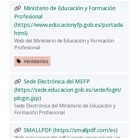
Ministerio de Educación y Formación
Profesional
(https://www.educacionyfp.gob.es/portada.
(Abre una nueva ventana)
html)
Web del Ministerio de Educación y Formación
Profesional
ministerios
Sede Electrónica del MEFP
(https://sede.educacion.gob.es/sede/login/
(Abre una nueva ventana)
plogin.jjsp)
Sede Electrónica del Ministerio de Educación y
Formación Profesional
(Abre u
SMALLPDF (https://smallpdf.com/es)
Web para convertir pdf a word, separar/unir un