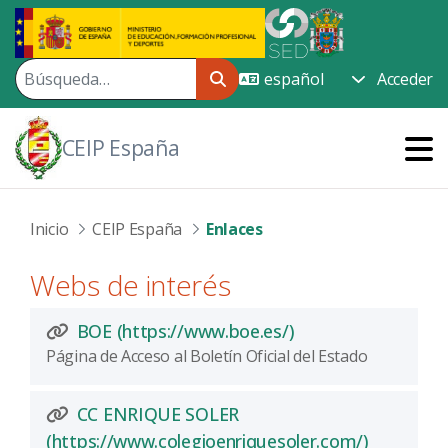
Saltar al contenido principal
Acceder
CEIP España
Inicio
CEIP España
Enlaces
Webs de interés
(Abre una nueva v
BOE (https://www.boe.es/)
Página de Acceso al Boletín Oficial del Estado
CC ENRIQUE SOLER
(Abre una
(https://www.colegioenriquesoler.com/)