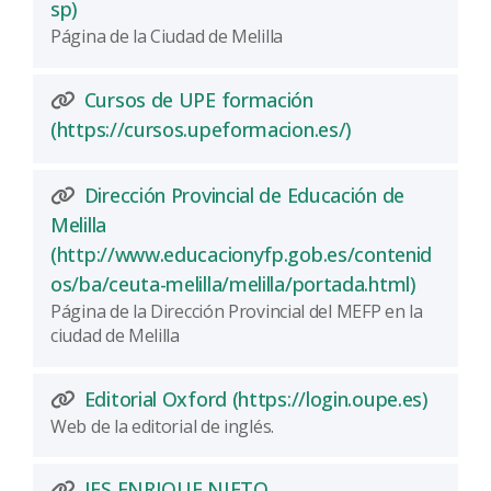
(Abre una nueva ventana)
sp)
Página de la Ciudad de Melilla
Cursos de UPE formación
(Abre una nuev
(https://cursos.upeformacion.es/)
Dirección Provincial de Educación de
Melilla
(http://www.educacionyfp.gob.es/contenid
(Abre un
os/ba/ceuta-melilla/melilla/portada.html)
Página de la Dirección Provincial del MEFP en la
ciudad de Melilla
(Abre 
Editorial Oxford (https://login.oupe.es)
Web de la editorial de inglés.
IES ENRIQUE NIETO