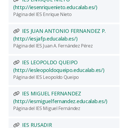
(Abre una nu
(http://iesenriquenieto.educalab.es/)
Página del IES Enrique Nieto
IES JUAN ANTONIO FERNANDEZ P.
(Abre una nueva vent
(http://iesjafp.educalab.es/)
Página del IES Juan A. Fernández Pérez
IES LEOPOLDO QUEIPO
(Abre una
(http://iesleopoldoqueipo.educalab.es/)
Página del IES Leopoldo Queipo
IES MIGUEL FERNANDEZ
(Abre un
(http://iesmiguelfernandez.educalab.es/)
Página del IES Miguel Fernández
IES RUSADIR