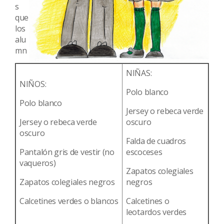
s
que
los
alu
mn
NIÑAS:
NIÑOS:
Polo blanco
Polo blanco
Jersey o rebeca verde
Jersey o rebeca verde
oscuro
oscuro
Falda de cuadros
Pantalón gris de vestir (no
escoceses
vaqueros)
Zapatos colegiales
Zapatos colegiales negros
negros
Calcetines verdes o blancos
Calcetines o
leotardos verdes