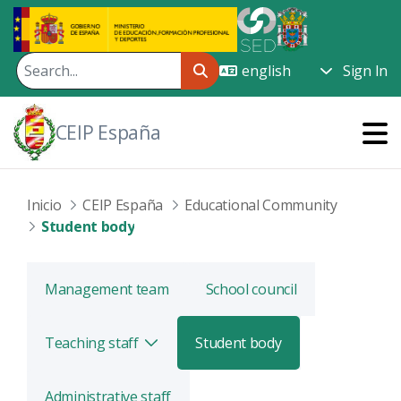
Skip to Main Content
Sign In
CEIP España
Inicio
CEIP España
Educational Community
Student body
Management team
School council
Teaching staff
Student body
Toggle
Administrative staff