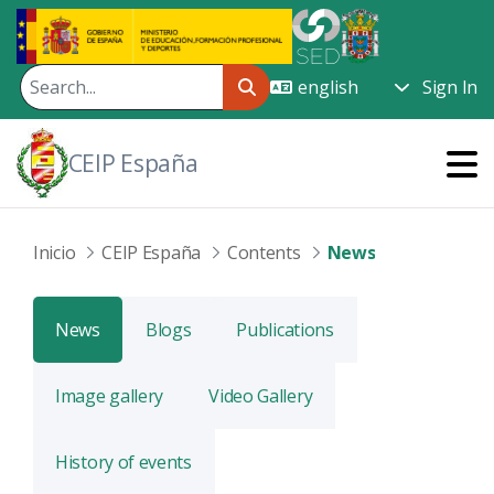
Skip to Main Content
Sign In
CEIP España
Inicio
CEIP España
Contents
News
News
Blogs
Publications
Image gallery
Video Gallery
History of events