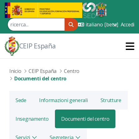
Skip to Main Content
Accedi
CEIP España
Inicio
CEIP España
Centro
Documenti del centro
Sede
Informazioni generali
Strutture
Insegnamento
Documenti del centro
Servizi
Segreteria
Alterna
Alterna