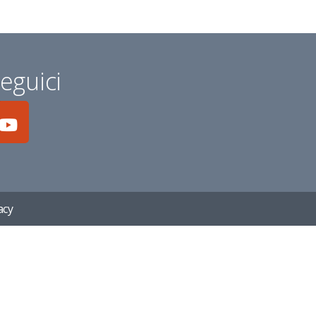
eguici
acy