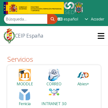
Saltar al contenido principal
Acceder
CEIP España
Servicios
MOODLE
CORREO
Abies+
Fenicia
INTRANET 3.0