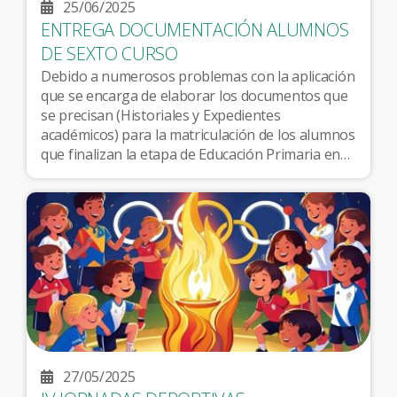
25/06/2025
ENTREGA DOCUMENTACIÓN ALUMNOS
DE SEXTO CURSO
Debido a numerosos problemas con la aplicación
que se encarga de elaborar los documentos que
se precisan (Historiales y Expedientes
académicos) para la matriculación de los alumnos
que finalizan la etapa de Educación Primaria en
los diferentes centros de Educación Secundaria,
la entrega de documetación prevista para el
jueves 26 de junio, se traslada al próximo día 1 de
julio. A partir de esa fecha, podrán personarse en
el centro para retirar los documentos
anteriormente citados. Lamentamos...
27/05/2025